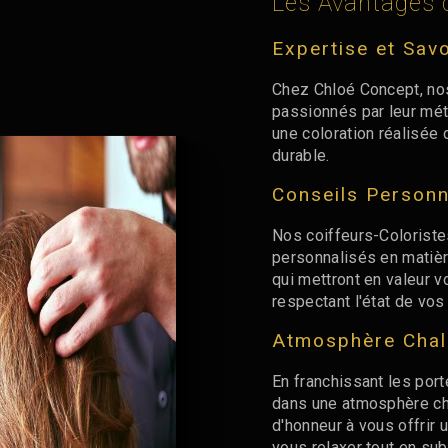
Les Avantages 
Expertise et Savo
Chez Chloé Concept, no
passionnés par leur méti
une coloration réalisée 
durable.
Conseils Personn
Nos coiffeurs-Coloriste
personnalisés en matière
qui mettront en valeur v
respectant l'état de vos
Atmosphère Chale
En franchissant les port
dans une atmosphère cha
d'honneur à vous offrir
vous relaxer tout en su