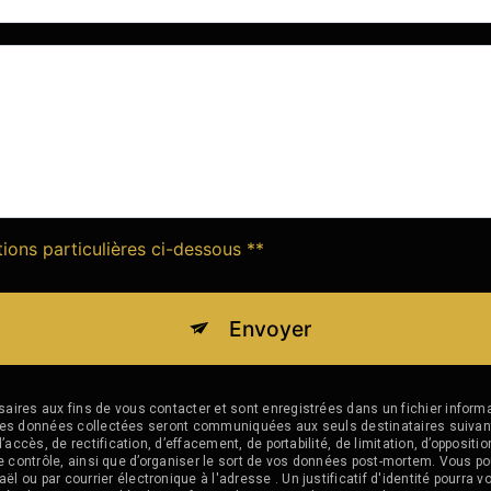
tions particulières ci-dessous **
Envoyer
es aux fins de vous contacter et sont enregistrées dans un fichier informat
e. Les données collectées seront communiquées aux seuls destinataires sui
ccès, de rectification, d’effacement, de portabilité, de limitation, d’opposit
de contrôle, ainsi que d’organiser le sort de vos données post-mortem. Vous po
u par courrier électronique à l'adresse . Un justificatif d'identité pourr