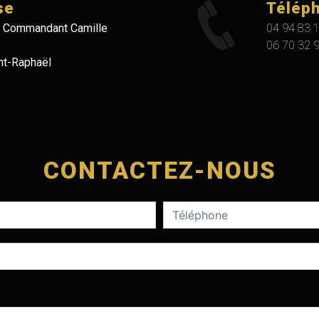
se
Télép
 Commandant Camille
04 94 83 
06 70 32 
nt-Raphaël
CONTACTEZ-NOUS