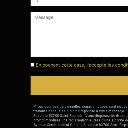
En cochant cette case, j'accepte les condi
** Les données personnelles communiquées sont nécessair
traitants dans le seul but de répondre à votre messag
Suzanne 83700 Saint-Raphaël . Vous disposez de droits d’a
droit d’introduire une réclamation auprès d’une autorité 
Avenue Commandant Camille Suzanne 83700 Saint-Raphaël o