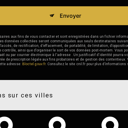
Envoyer
es aux fins de vous contacter et sont enregistrées dans un fichier informat
e. Les données collectées seront communiquées aux seuls destinataires sui
ccès, de rectification, d’effacement, de portabilité, de limitation, d’opposit
de contrôle, ainsi que d’organiser le sort de vos données post-mortem. Vous po
u par courrier électronique à l'adresse . Un justificatif d'identité pourr
ée de prescription légale aux fins probatoires et de gestion des contentieux. V
ette adresse:
Bloctel.gouv.fr
. Consultez le site cnil.fr pour plus d’informations 
s sur ces villes