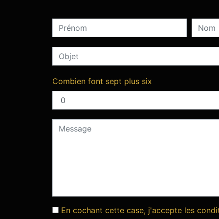
Combien font sept plus six
En cochant cette case, j'accepte les condi