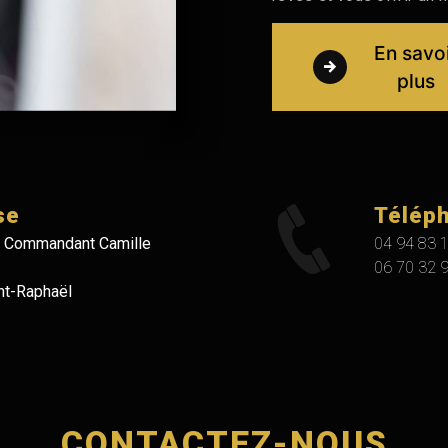
En savo
plus
se
Télép
 Commandant Camille
04 94 83 
06 70 32 
nt-Raphaël
CONTACTEZ-NOUS