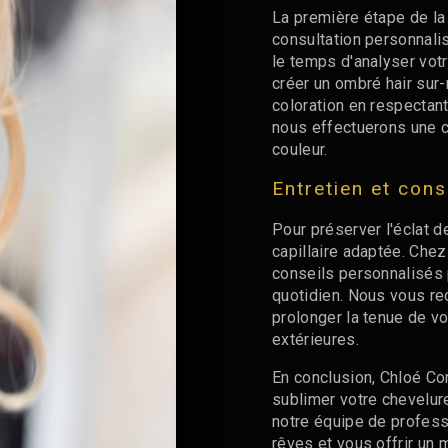
La première étape de la 
consultation personnali
le temps d'analyser votr
créer un ombré hair sur-
coloration en respectant 
nous effectuerons une c
couleur.
Entretien et con
Pour préserver l'éclat d
capillaire adaptée. Che
conseils personnalisés 
quotidien. Nous vous r
prolonger la tenue de v
extérieures.
En conclusion, Chloé Con
sublimer votre chevelure
notre équipe de profess
rêves et vous offrir un 