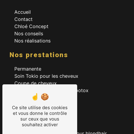
Accueil
Contact
Chloé Concept
Nos conseils
Nos réalisations
Nos prestations
Permanente
Soin Tokio pour les cheveux
Coupe de cheveux
Lissage à la kératine et au botox
Coloration
Ombré hair
Ce site utilise des cookies
Dégradés
et vous donne le contrôle
sur ceux que vous
Undercut
souhaitez activer
Visagiste Homme Femme
Technique des babylights pour blondhair