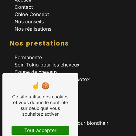
Contact
Chloé Concept
Nos conseils
Nos réalisations
Nos prestations
Permanente
Soin Tokio pour les cheveux
Coupe de cheveux
Lissage à la kératine et au botox
Coloration
Ombré hair
Ce site utilise des cookies
Dégradés
et vous donne le contrôle
sur ceux que vous
Undercut
souhaitez activer
Visagiste Homme Femme
Technique des babylights pour blondhair
Tout accepter