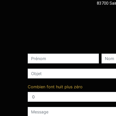
83700 Sai
Combien font huit plus zéro