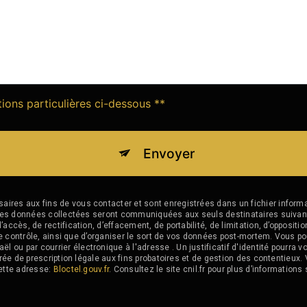
tions particulières ci-dessous **
Envoyer
es aux fins de vous contacter et sont enregistrées dans un fichier informat
e. Les données collectées seront communiquées aux seuls destinataires sui
ccès, de rectification, d’effacement, de portabilité, de limitation, d’opposit
de contrôle, ainsi que d’organiser le sort de vos données post-mortem. Vous po
u par courrier électronique à l'adresse . Un justificatif d'identité pourr
ée de prescription légale aux fins probatoires et de gestion des contentieux. V
ette adresse:
Bloctel.gouv.fr
. Consultez le site cnil.fr pour plus d’informations 