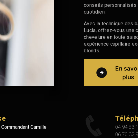
conseils personnalisés p
quotidien.
Avec la technique des b
Lucia, offrez-vous une c
chevelure en toute sais
expérience capillaire ex
blonds.
En savo
plus
se
Télép
 Commandant Camille
04 94 83 
06 70 32 