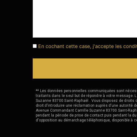
En cochant cette case, j'accepte les condi
** Les données personnelles communiquées sont nécessair
traitants dans le seul but de répondre à votre messag
Suzanne 83700 Saint-Raphaël . Vous disposez de droits d’a
droit d’introduire une réclamation auprès d’une autorité 
Avenue Commandant Camille Suzanne 83700 Saint-Raphaël o
pendant la période de prise de contact puis pendant la dur
d'opposition au démarchage téléphonique, disponible à c