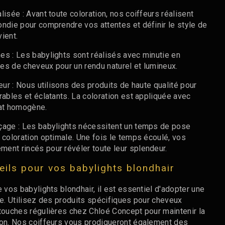
lisée : Avant toute coloration, nos coiffeurs réalisent
ondie pour comprendre vos attentes et définir le style de
ient.
es : Les babylights sont réalisés avec minutie en
es de cheveux pour un rendu naturel et lumineux.
leur : Nous utilisons des produits de haute qualité pour
rables et éclatants. La coloration est appliquée avec
tat homogène.
çage : Les babylights nécessitent un temps de pose
 coloration optimale. Une fois le temps écoulé, vos
ent rincés pour révéler toute leur splendeur.
eils pour vos babylights blondhair
e vos babylights blondhair, il est essentiel d'adopter une
ée. Utilisez des produits spécifiques pour cheveux
etouches régulières chez Chloé Concept pour maintenir la
ion. Nos coiffeurs vous prodigueront également des