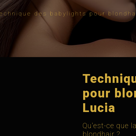
echnique des babylights pour blondha
Techniqu
pour blo
Lucia
Qu'est-ce que l
blondhair ?