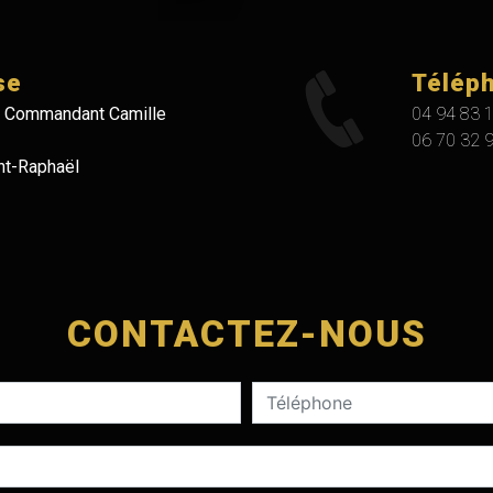
se
Télép
 Commandant Camille
04 94 83 
06 70 32 
nt-Raphaël
CONTACTEZ-NOUS