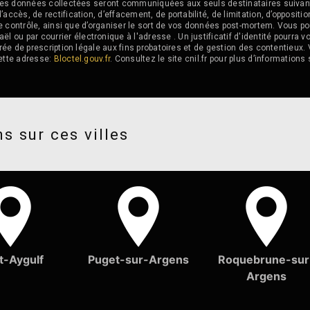
e. Les données collectées seront communiquées aux seuls destinataires sui
ccès, de rectification, d’effacement, de portabilité, de limitation, d’opposit
de contrôle, ainsi que d’organiser le sort de vos données post-mortem. Vous po
u par courrier électronique à l'adresse . Un justificatif d'identité pourr
ée de prescription légale aux fins probatoires et de gestion des contentieux. V
ette adresse:
Bloctel.gouv.fr
. Consultez le site cnil.fr pour plus d’informations 
s sur ces villes
t-Aygulf
Puget-sur-Argens
Roquebrune-sur
Argens